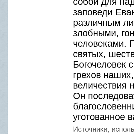
собой для па
заповеди Еван
различным ли
злобными, го
человеками. 
святых, шест
Богочеловек 
грехов наших
величествия н
Он последова
благословенн
уготованное в
Источники, испол