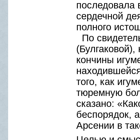
последовала 
сердечной дея
полного исто
По свидетел
(Булгаковой),
кончины игум
находившейся
того, как игу
тюремную бол
сказано: «Как
беспорядок, 
Арсении в так
Целью и смыс