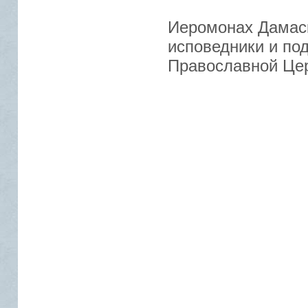
Иеромонах Дамаск
исповедники и по
Православной Церк