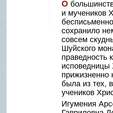
О
большинств
и мучеников 
бесписьменно
сохранило нем
совсем скудны
Шуйского мон
праведность 
исповедницы 
прижизненно 
была из тех, 
учеников Хри
Игумения Арс
Гавриловна Д