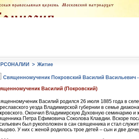
РСОНАЛИИ > Житие
Священномученик Покровский Василий Васильевич 
ященномученик Василий (Покровский)
вященномученик Василий родился 26 июля 1885 года в сел
реславского уезда Владимирской губернии в семье диакон
кровского. Окончил Владимирскую Духовную семинарию и 
ященника Петра Ефимовича Соколова Клавдии. Вскоре посл
сильевич был рукоположен в сан священника и стал служит
льцово. У них с женой родилось трое детей – сын и две доче