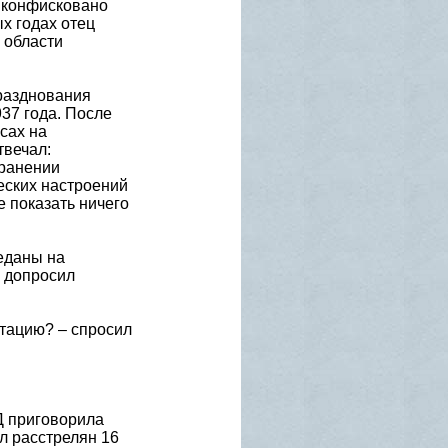
и конфисковано
х годах отец
 области
разднования
37 года. После
сах на
твечал:
ранении
еских настроений
 показать ничего
еданы на
а допросил
итацию? – спросил
Д приговорила
л расстрелян 16