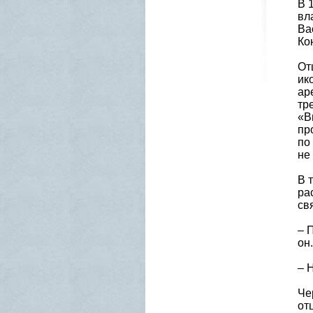
В 
вл
Ва
Ко
От
ик
ар
тр
«В
пр
по
не
В 
ра
св
– 
он.
– 
Че
от