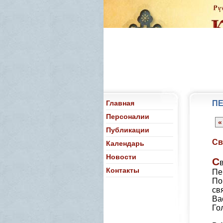
Главная
ПЕ
Персоналии
«
Публикации
Св
Календарь
Новости
С
Контакты
Пе
По
св
Ва
Го