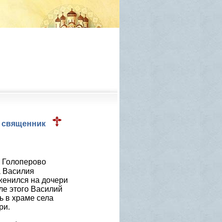
- священник
е Голоперово
а Василия
женился на дочери
е этого Василий
ь в храме села
ри.