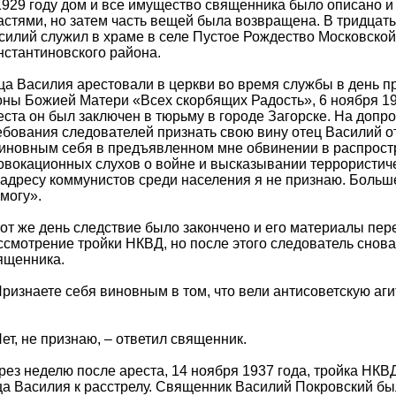
1929 году дом и все имущество священника было описано 
астями, но затем часть вещей была возвращена. В тридцаты
силий служил в храме в селе Пустое Рождество Московской
нстантиновского района.
ца Василия арестовали в церкви во время службы в день п
оны Божией Матери «Всех скорбящих Радость», 6 ноября 19
еста он был заключен в тюрьму в городе Загорске. На допро
ебования следователей признать свою вину отец Василий о
иновным себя в предъявленном мне обвинении в распрост
овокационных слухов о войне и высказывании террористич
 адресу коммунистов среди населения я не признаю. Больше
 могу».
тот же день следствие было закончено и его материалы пер
ссмотрение тройки НКВД, но после этого следователь снов
ященника.
Признаете себя виновным в том, что вели антисоветскую аг
Нет, не признаю, – ответил священник.
рез неделю после ареста, 14 ноября 1937 года, тройка НКВ
ца Василия к расстрелу. Священник Василий Покровский бы