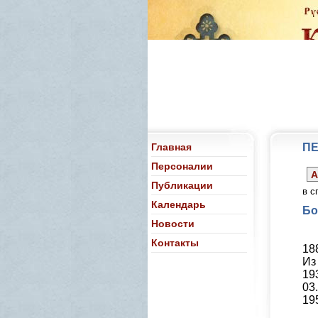
Главная
П
Персоналии
А
Публикации
в с
Календарь
Бо
Новости
Контакты
18
Из
193
03
19