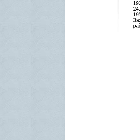
19
24
19
За
ра