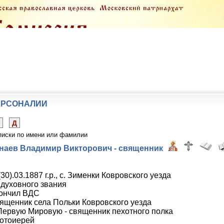
ЕРСОНАЛИИ
Д
писки по имени или фамилии
наев Владимир Викторович - священник
30).03.1887 г.р., с. Зименки Ковровского уезда
 духовного звания
ончил ВДС
ященник села Польки Ковровского уезда
Первую Мировую - священник пехотного полка
отоиерей