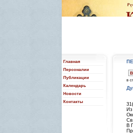
Главная
П
Персоналии
В
Публикации
в с
Календарь
Ду
Новости
Контакты
31(
Из
Ок
Св
В 
Пр