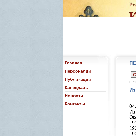
Главная
П
Персоналии
С
Публикации
в с
Календарь
Из
Новости
Контакты
04.
Из
Ок
19
19
19