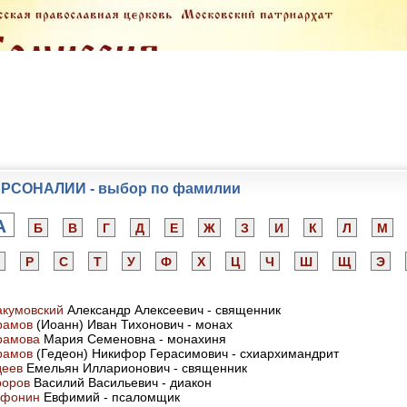
РСОНАЛИИ - выбор по фамилии
А
Б
В
Г
Д
Е
Ж
З
И
К
Л
М
Р
С
Т
У
Ф
Х
Ц
Ч
Ш
Щ
Э
акумовский
Александр Алексеевич - священник
рамов
(Иоанн) Иван Тихонович - монах
рамова
Мария Семеновна - монахиня
рамов
(Гедеон) Никифор Герасимович - схиархимандрит
деев
Емельян Илларионович - священник
роров
Василий Васильевич - диакон
афонин
Евфимий - псаломщик