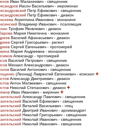
сенов
Иван Малахеевич - священник
ександров
Иасон Васильевич - иеромонах
ександровский
Петр Ефимович - священник
ександровский
Петр Ефимович - диакон
ексеева
Агриппина Ивановна - монахиня
ексинский
Владимир Иванович - псаломщик
ехин
Трофим Яковлевич - диакон
барова
Мария Никитична - монахиня
дреев
Василий Афанасьевич - диакон
дреев
Сергей Григорьевич - регент
дреев
Сергей Евгеньевич - протоиерей
икина
Мария Андреевна - монахиня
исимов
Александр - протоиерей
исов
Василий Петрович - священник
исов
Михаил Александрович - диакон
тонов
Василий Антонович - священник
тощенко
(Леонид) Лаврентий Евтихиевич - епископ
истов
Александр Дмитриевич - диакон
истов
Антон Матвеевич - священник
истов
Николай Степанович - диакон
темов
Иван Иванович - мирянин
ангельский
Александр Павлович - священник
ангельский
Василий Ефимович - священник
ангельский
Виталий Васильевич - чтец
ангельский
Дмитрий Иванович - архимандрит
ангельский
Николай Григорьевич - священник
ангельский
Николай Иванович - священник
ангельский
Николай Иванович - священник