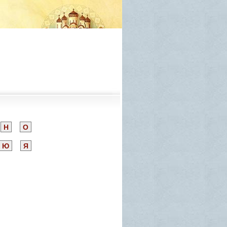
Н
О
Ю
Я