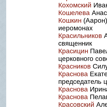
Кохомский
Иван
Кошелева
Анас
Кошкин
(Аарон)
иеромонах
Красильников
А
священник
Красицин
Павел
церковного сов
Красников
Силу
Краснова
Екате
председатель ц
Краснова
Ирина
Краснова
Пелаг
Красовский
Але