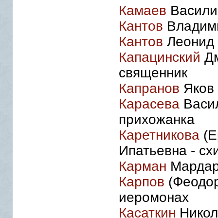
Камаев
Василий
Кантов
Владими
Кантов
Леонид 
Капацинский
Дм
священник
Капранов
Яков 
Карасева
Васил
прихожанка
Каретникова
(Е
Ипатьевна - сх
Карман
Мардар
Карпов
(Феодор
иеромонах
Касаткин
Никол