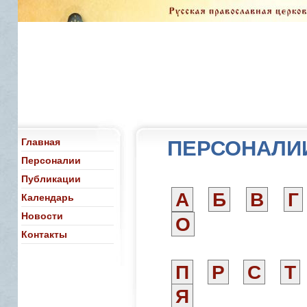
Главная
ПЕРСОНАЛИИ
Персоналии
Публикации
А
Б
В
Г
Календарь
Новости
О
Контакты
П
Р
С
Т
Я