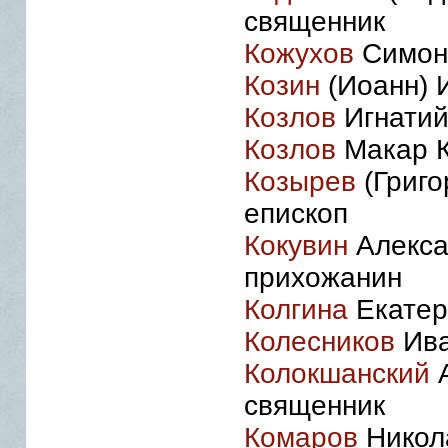
священник
Кожухов
Симон 
Козин
(Иоанн) 
Козлов
Игнатий
Козлов
Макар К
Козырев
(Григо
епископ
Кокувин
Алекса
прихожанин
Колгина
Екатер
Колесников
Ива
Колокшанский
А
священник
Комаров
Никола