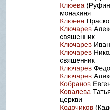
Клюева
(Руфина
монахиня
Клюева
Праско
Ключарев
Алек
священник
Ключарев
Иван
Ключарев
Нико
священник
Ключарев
Федо
Ключарев
Алекс
Кобранов
Евген
Ковалева
Татья
церкви
Кодочиков
(Кад