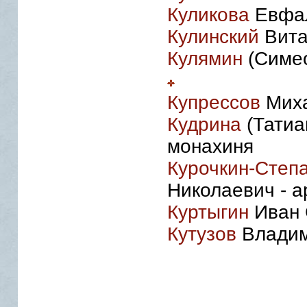
Куликова
Евфал
Кулинский
Вита
Кулямин
(Симео
Купрессов
Миха
Кудрина
(Татиа
монахиня
Курочкин-Степ
Николаевич - 
Куртыгин
Иван 
Кутузов
Владим