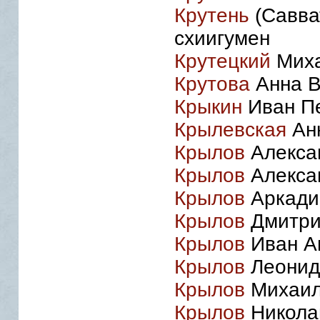
Крутень
(Савва
схиигумен
Крутецкий
Миха
Крутова
Анна В
Крыкин
Иван Пе
Крылевская
Анн
Крылов
Алекса
Крылов
Алекса
Крылов
Аркадий
Крылов
Дмитри
Крылов
Иван А
Крылов
Леонид 
Крылов
Михаил 
Крылов
Николай