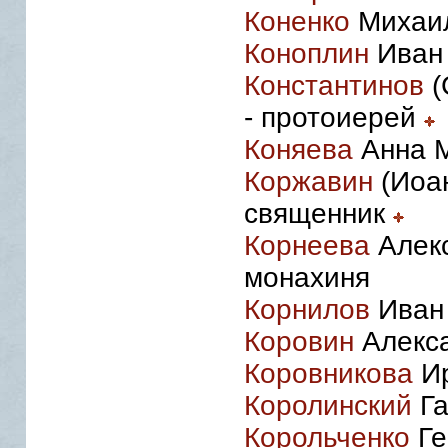
Коненко
Михаил
Коноплин
Иван 
Константинов
(
- протоиерей
Коняева
Анна М
Коржавин
(Иоан
священник
Корнеева
Алекс
монахиня
Корнилов
Иван 
Коровин
Алекса
Коровникова
Ир
Королинский
Га
Корольченко
Ге