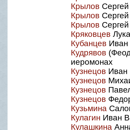
Крылов
Сергей 
Крылов
Сергей 
Крылов
Сергей 
Кряковцев
Лука
Кубанцев
Иван 
Кудрявов
(Феод
иеромонах
Кузнецов
Иван 
Кузнецов
Михаи
Кузнецов
Павел
Кузнецов
Федор
Кузьмина
Салом
Кулагин
Иван В
Кулашкина
Анна