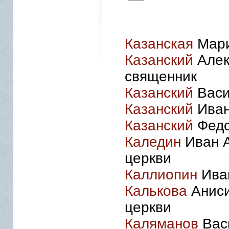
Казанская
Мари
Казанский
Алек
священник
Казанский
Васи
Казанский
Иван
Казанский
Федо
Каледин
Иван А
церкви
Каллиопин
Иван
Калькова
Аниси
церкви
Каляманов
Васи