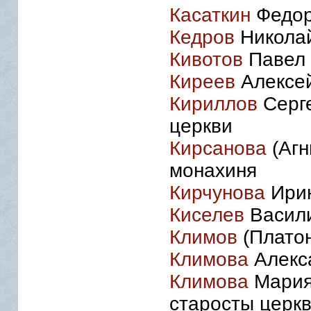
Касаткин
Федор
Кедров
Николай
Кивотов
Павел 
Киреев
Алексей
Кириллов
Серге
церкви
Кирсанова
(Агн
монахиня
Кирчунова
Ирин
Киселев
Васили
Климов
(Платон
Климова
Алекса
Климова
Мария
старосты церк