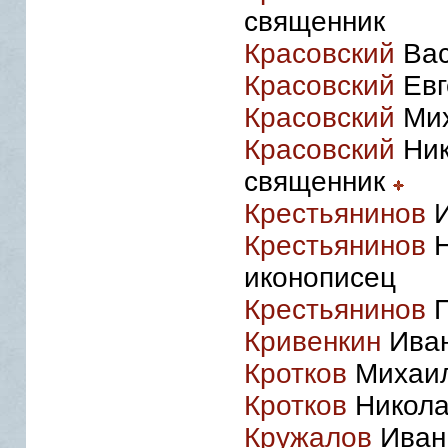
священник
Красовский
Вас
Красовский
Евг
Красовский
Мих
Красовский
Ник
священник
Крестьянинов
И
Крестьянинов
Н
иконописец
Крестьянинов
П
Кривенкин
Иван
Кротков
Михаил
Кротков
Никола
Кружалов
Иван 